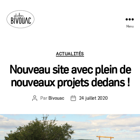
Menu
Atelier
Bivouac
Catégories
ACTUALITÉS
Nouveau site avec plein de
nouveaux projets dedans !
Par
Bivouac
24 juillet 2020
Auteur
Date
de
de
l’article
l’article