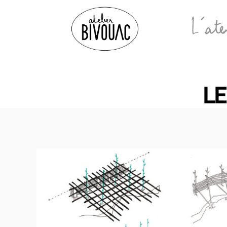
Atelier
Bivouac
LE