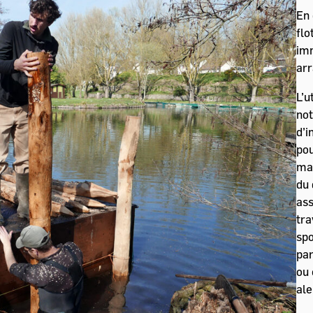
En 
flo
imm
arr
L’u
not
d’i
pou
mat
du 
ass
tra
spo
par
ou 
ale