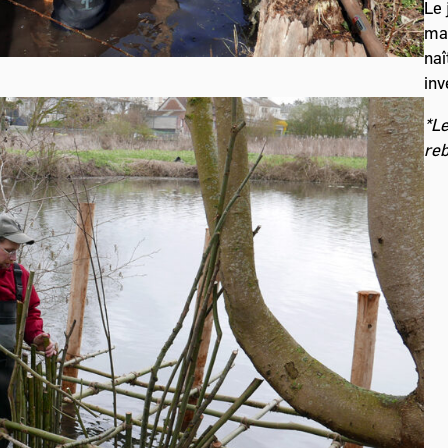
Le 
mat
naî
inv
*Le
reb