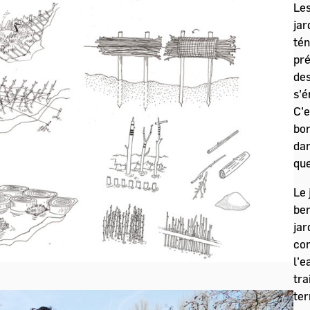
Les
jar
tén
pré
des
s’é
C’e
bor
dan
que
Le 
ber
jar
con
l’e
tra
ter