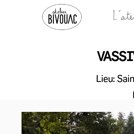
Atelier
Bivouac
VASSI
Lieu: Sa