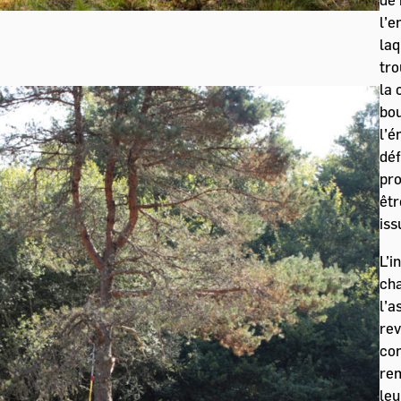
l’e
laq
tro
la 
bou
l’é
déf
pro
êtr
iss
L’i
cha
l’a
rev
co
rem
leu