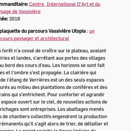
mmanditaire:
Centre International D’Art et du
sage de Vassivière
née:
2018
plaquette du parcours Vassivière Utopia
:
un
cours paysager et architectural
 forêt n’a cessé de croître sur le plateau, avalant
iries et landes, s’arrêtant aux portes des villages
au bord des cours d’eau. Les horizons se sont fait
es et l’ombre s’est propagée. La clairière qui
de l’étang de Verrières est un des seuls espaces
urés au milieu des plantations de conifères et des
rains qui s’enfrichent. Pour conforter et agrandir
 espace ouvert sur le ciel, de nouvelles actions de
richages sont entreprises. Les abattages menés
s de chantiers collectifs engendrent la production
rémanents qu’il s’agit alors de trier, de détailler et
ranger. Le projet revisite la figure linéaire de