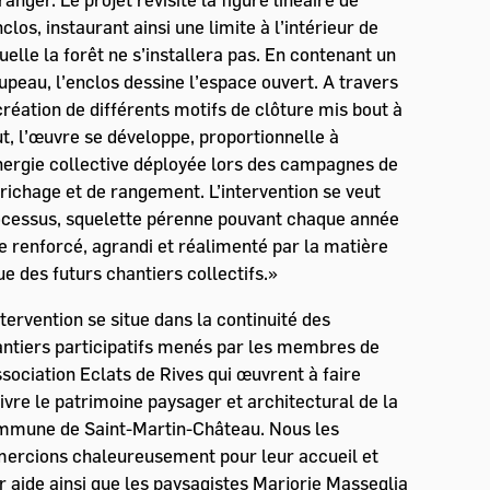
nclos, instaurant ainsi une limite à l’intérieur de
uelle la forêt ne s’installera pas. En contenant un
upeau, l’enclos dessine l’espace ouvert. A travers
création de différents motifs de clôture mis bout à
t, l’œuvre se développe, proportionnelle à
nergie collective déployée lors des campagnes de
richage et de rangement. L’intervention se veut
cessus, squelette pérenne pouvant chaque année
e renforcé, agrandi et réalimenté par la matière
ue des futurs chantiers collectifs.»
ntervention se situe dans la continuité des
ntiers participatifs menés par les membres de
ssociation Eclats de Rives qui œuvrent à faire
ivre le patrimoine paysager et architectural de la
mmune de Saint-Martin-Château. Nous les
ercions chaleureusement pour leur accueil et
r aide ainsi que les paysagistes Marjorie Masseglia