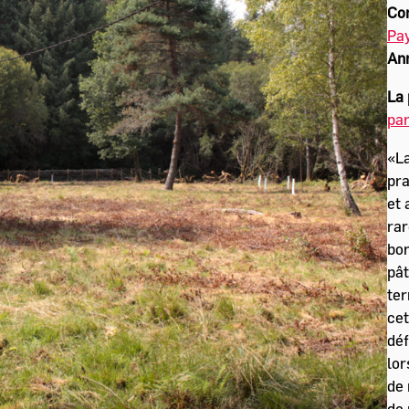
Co
Pay
An
La 
par
«La
pra
et 
rar
bor
pât
ter
cet
déf
lor
de 
de 