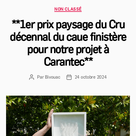
Catégories
NON CLASSÉ
**1er prix paysage du Cru
décennal du caue finistère
pour notre projet à
Carantec**
Par
Bivouac
24 octobre 2024
Auteur
Date
de
de
l’article
l’article