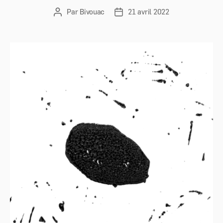
Par
Bivouac
21 avril 2022
Auteur
Date
de
de
l’article
l’article