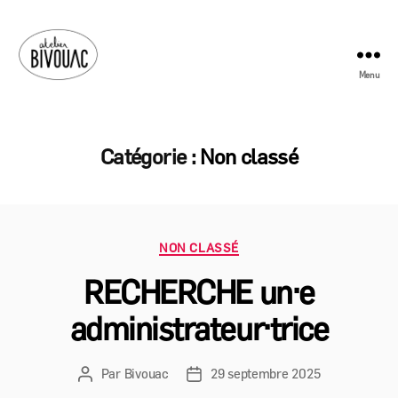
Menu
Atelier
Bivouac
Catégorie :
Non classé
Catégories
NON CLASSÉ
RECHERCHE un·e
administrateur·trice
Par
Bivouac
29 septembre 2025
Auteur
Date
de
de