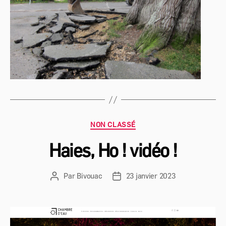
Catégories
NON CLASSÉ
Haies, Ho ! vidéo !
Par
Bivouac
23 janvier 2023
Auteur
Date
de
de
l’article
l’article