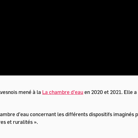
’Avesnois mené à la
La chambre d’eau
en 2020 et 2021. Elle a 
hambre d’eau concernant les différents dispositifs imaginés par
s et ruralités ».