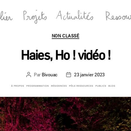
Catégories
NON CLASSÉ
Haies, Ho ! vidéo !
Par
Bivouac
23 janvier 2023
Auteur
Date
de
de
l’article
l’article